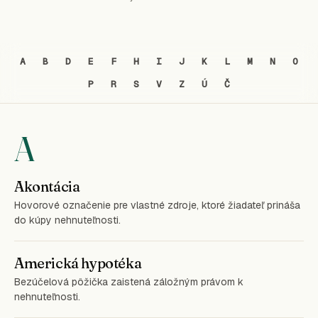
A
B
D
E
F
H
I
J
K
L
M
N
O
P
R
S
V
Z
Ú
Č
A
Akontácia
Hovorové označenie pre vlastné zdroje, ktoré žiadateľ prináša
do kúpy nehnuteľnosti.
Americká hypotéka
Bezúčelová pôžička zaistená záložným právom k
nehnuteľnosti.