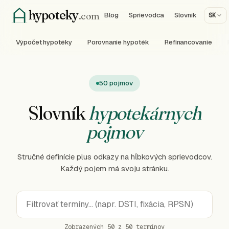
hypoteky
.com
Blog
Sprievodca
Slovník
SK
Výpočet hypotéky
Porovnanie hypoték
Refinancovanie
50 pojmov
Slovník
hypotekárnych
pojmov
Stručné definície plus odkazy na hĺbkových sprievodcov.
Každý pojem má svoju stránku.
Zobrazených 50 z 50 termínov