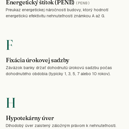
Energetický štítok (PENB)
(PENB)
Preukaz energetickej náročnosti budovy, ktorý hodnotí
energetickú efektivitu nehnuteľnosti známkou A až G.
F
Fixácia úrokovej sadzby
Záväzok banky držať dohodnutú úrokovú sadzbu počas
dohodnutého obdobia (typicky 1, 3, 5, 7 alebo 10 rokov).
H
Hypotekárny úver
Dlhodobý úver zaistený záložným právom k nehnuteľnosti.