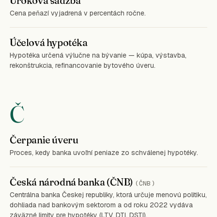
Úroková sadzba
Cena peňazí vyjadrená v percentách ročne.
Účelová hypotéka
Hypotéka určená výlučne na bývanie — kúpa, výstavba,
rekonštrukcia, refinancovanie bytového úveru.
Č
Čerpanie úveru
Proces, kedy banka uvoľní peniaze zo schválenej hypotéky.
Česká národná banka (ČNB)
(ČNB)
Centrálna banka Českej republiky, ktorá určuje menovú politiku,
dohliada nad bankovým sektorom a od roku 2022 vydáva
záväzné limity pre hypotéky (LTV, DTI, DSTI).