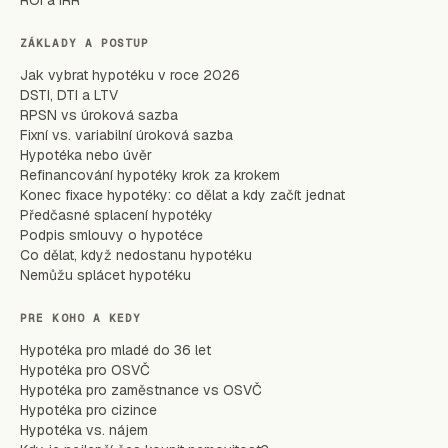
ROI a IRR
ZÁKLADY A POSTUP
Jak vybrat hypotéku v roce 2026
DSTI, DTI a LTV
RPSN vs úroková sazba
Fixní vs. variabilní úroková sazba
Hypotéka nebo úvěr
Refinancování hypotéky krok za krokem
Konec fixace hypotéky: co dělat a kdy začít jednat
Předčasné splacení hypotéky
Podpis smlouvy o hypotéce
Co dělat, když nedostanu hypotéku
Nemůžu splácet hypotéku
PRE KOHO A KEDY
Hypotéka pro mladé do 36 let
Hypotéka pro OSVČ
Hypotéka pro zaměstnance vs OSVČ
Hypotéka pro cizince
Hypotéka vs. nájem