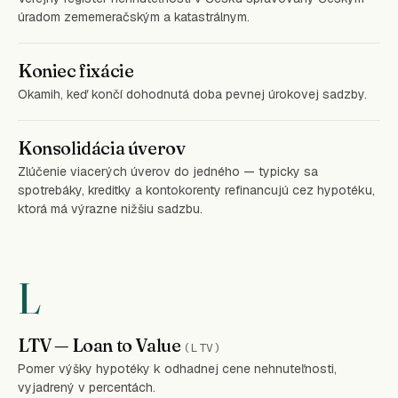
úradom zememeračským a katastrálnym.
Koniec fixácie
Okamih, keď končí dohodnutá doba pevnej úrokovej sadzby.
Konsolidácia úverov
Zlúčenie viacerých úverov do jedného — typicky sa
spotrebáky, kreditky a kontokorenty refinancujú cez hypotéku,
ktorá má výrazne nižšiu sadzbu.
L
LTV — Loan to Value
(LTV)
Pomer výšky hypotéky k odhadnej cene nehnuteľnosti,
vyjadrený v percentách.