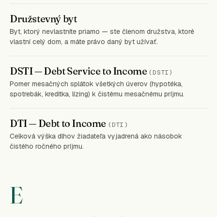
Družstevný byt
Byt, ktorý nevlastníte priamo — ste členom družstva, ktoré
vlastní celý dom, a máte právo daný byt užívať.
DSTI — Debt Service to Income
(DSTI)
Pomer mesačných splátok všetkých úverov (hypotéka,
spotrebák, kreditka, lízing) k čistému mesačnému príjmu.
DTI — Debt to Income
(DTI)
Celková výška dlhov žiadateľa vyjadrená ako násobok
čistého ročného príjmu.
E