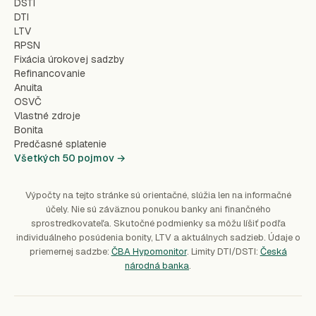
DSTI
DTI
LTV
RPSN
Fixácia úrokovej sadzby
Refinancovanie
Anuita
OSVČ
Vlastné zdroje
Bonita
Predčasné splatenie
Všetkých 50 pojmov →
Výpočty na tejto stránke sú orientačné, slúžia len na informačné
účely. Nie sú záväznou ponukou banky ani finančného
sprostredkovateľa. Skutočné podmienky sa môžu líšiť podľa
individuálneho posúdenia bonity, LTV a aktuálnych sadzieb. Údaje o
priemernej sadzbe:
ČBA Hypomonitor
. Limity DTI/DSTI:
Česká
národná banka
.