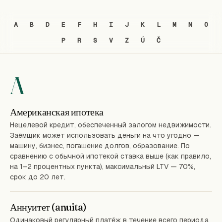
A
B
D
E
F
H
I
J
K
L
M
N
O
P
R
S
V
Z
Ú
Č
A
Американская ипотека
Нецелевой кредит, обеспеченный залогом недвижимости.
Заёмщик может использовать деньги на что угодно —
машину, бизнес, погашение долгов, образование. По
сравнению с обычной ипотекой ставка выше (как правило,
на 1–2 процентных пункта), максимальный LTV — 70%,
срок до 20 лет.
Аннуитет (anuita)
Одинаковый регулярный платёж в течение всего периода