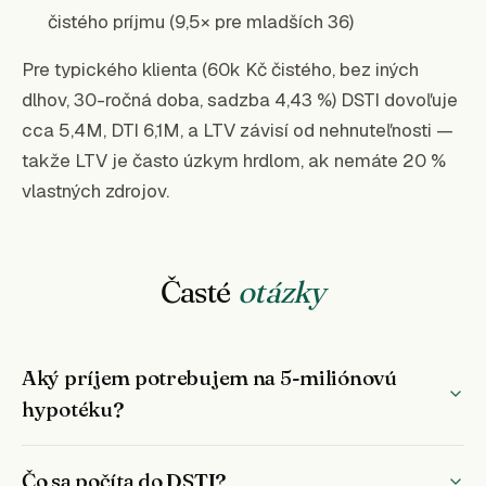
čistého príjmu (9,5× pre mladších 36)
Pre typického klienta (60k Kč čistého, bez iných
dlhov, 30-ročná doba, sadzba 4,43 %) DSTI dovoľuje
cca 5,4M, DTI 6,1M, a LTV závisí od nehnuteľnosti —
takže LTV je často úzkym hrdlom, ak nemáte 20 %
vlastných zdrojov.
Časté
otázky
Aký príjem potrebujem na 5-miliónovú
hypotéku?
Čo sa počíta do DSTI?