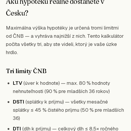
Akú hypotéku reálne dostanete v
Česku?
Maximálna výška hypotéky je určená tromi limitmi
od ČNB — a vyhráva najnižší z nich. Tento kalkulátor
počíta všetky tri, aby ste videli, ktorý je vaše úzke
hrdlo.
Tri limity ČNB
LTV
(úver k hodnote) — max. 80 % hodnoty
nehnuteľnosti (90 % pre mladších 36 rokov)
DSTI
(splátky k príjmu) — všetky mesačné
splátky ≤ 45 % čistého príjmu (50 % pre mladších
36)
DTI
(dlh k príjmu) — celkový dlh ≤ 8,5× ročného