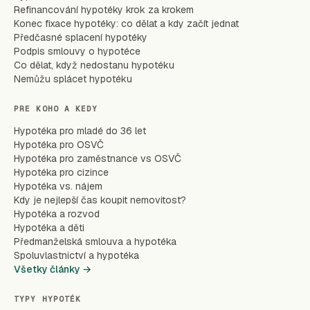
Refinancování hypotéky krok za krokem
Konec fixace hypotéky: co dělat a kdy začít jednat
Předčasné splacení hypotéky
Podpis smlouvy o hypotéce
Co dělat, když nedostanu hypotéku
Nemůžu splácet hypotéku
PRE KOHO A KEDY
Hypotéka pro mladé do 36 let
Hypotéka pro OSVČ
Hypotéka pro zaměstnance vs OSVČ
Hypotéka pro cizince
Hypotéka vs. nájem
Kdy je nejlepší čas koupit nemovitost?
Hypotéka a rozvod
Hypotéka a děti
Předmanželská smlouva a hypotéka
Spoluvlastnictví a hypotéka
Všetky články →
TYPY HYPOTÉK