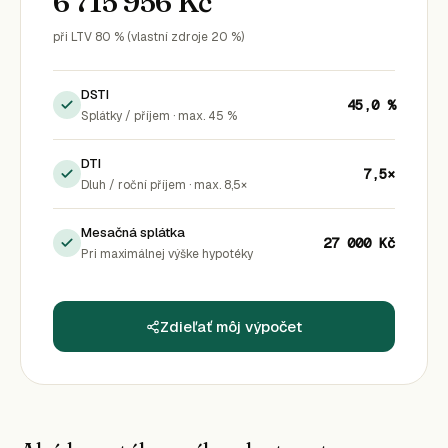
6 715 956 Kč
při LTV 80 % (vlastní zdroje 20 %)
DSTI
45,0 %
Splátky / příjem · max. 45 %
DTI
7,5×
Dluh / roční příjem · max. 8,5×
Mesačná splátka
27 000 Kč
Pri maximálnej výške hypotéky
Zdieľať môj výpočet