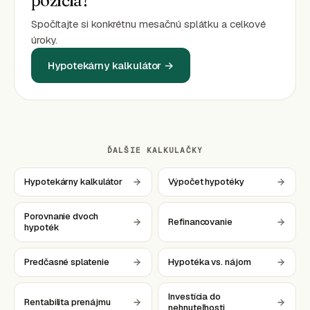
požičia?
Spočítajte si konkrétnu mesačnú splátku a celkové
úroky.
Hypotekárny kalkulátor →
ĎALŠIE KALKULAČKY
Hypotekárny kalkulátor
Výpočet hypotéky
Porovnanie dvoch
Refinancovanie
hypoték
Predčasné splatenie
Hypotéka vs. nájom
Investícia do
Rentabilita prenájmu
nehnuteľnosti