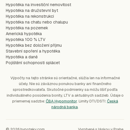
Hypotéka na investiční nemovitost
Hypotéka na družstevní byt
Hypotéka na rekonstrukci
Hypotéka na chatu nebo chalupu
Hypotéka na pozemek
Americká hypotéka
Hypotéka 100 % LTV
Hypotéka bez doložení příjmu
Stavební spoření a hypotéka
Hypotéka a daně
Pojištění schopnosti splácet
Výpočty na tejto stránke sú orientačné, slúžia len na informačné
účely. Nie sú záväznou ponukou banky ani finančného
sprostredkovateľa. Skutočné podmienky sa môžu líšiť podľa
individuálneho posúdenia bonity, LTV a aktuálnych sadzieb. Údaje o
priemernej sadzbe:
ČBA Hypomonitor
. Limity DTI/DSTI:
Česká
národná banka
.
© 2026 hypoteky.com
Vyrobené s láskou v Prahe.