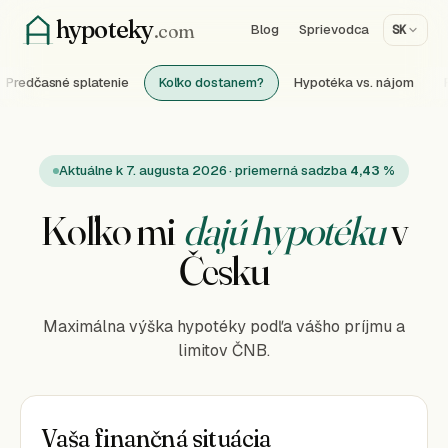
hypoteky
.com
Blog
Sprievodca
SK
Predčasné splatenie
Koľko dostanem?
Hypotéka vs. nájom
Aktuálne k 7. augusta 2026 · priemerná sadzba
4,43 %
Koľko mi
dajú hypotéku
v
Česku
Maximálna výška hypotéky podľa vášho príjmu a
limitov ČNB.
Vaša finančná situácia