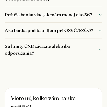
Požičia banka viac, ak mám menej ako 36?
Ako banka počíta príjem pri OSVČ/SZČO?
Sú limity ČNB záväzné alebo iba
odporúčania?
Viete už, koľko vám banka