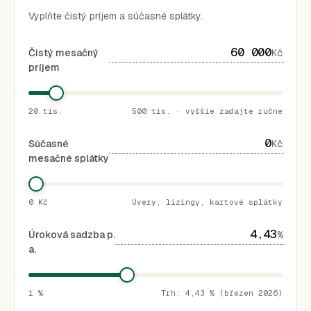
Vyplňte čistý príjem a súčasné splátky.
Čistý mesačný
Kč
príjem
20 tis.
500 tis. · vyššie zadajte ručne
Súčasné
Kč
mesačné splátky
0 Kč
Úvery, lízingy, kartové splátky
Úroková sadzba p.
%
a.
1 %
Trh: 4,43 % (březen 2026)