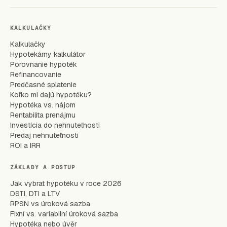
KALKULAČKY
Kalkulačky
Hypotekárny kalkulátor
Porovnanie hypoték
Refinancovanie
Predčasné splatenie
Koľko mi dajú hypotéku?
Hypotéka vs. nájom
Rentabilita prenájmu
Investícia do nehnuteľnosti
Predaj nehnuteľnosti
ROI a IRR
ZÁKLADY A POSTUP
Jak vybrat hypotéku v roce 2026
DSTI, DTI a LTV
RPSN vs úroková sazba
Fixní vs. variabilní úroková sazba
Hypotéka nebo úvěr