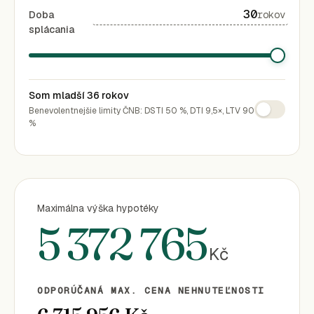
Doba
rokov
splácania
Som mladší 36 rokov
Benevolentnejšie limity ČNB: DSTI 50 %, DTI 9,5×, LTV 90
%
Maximálna výška hypotéky
5 372 765
Kč
ODPORÚČANÁ MAX. CENA NEHNUTEĽNOSTI