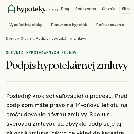
hypoteky
.com
Blog
Sprievodca
Slovník
SK
Výpočet hypotéky
Porovnanie hypoték
Refinancovanie
Domov
/
Slovník
/
Podpis hypotekárnej zmluvy
SLOVNÍK HYPOTEKÁRNYCH POJMOV
Podpis hypotekárnej zmluvy
Posledný krok schvaľovacieho procesu. Pred
podpisom máte právo na 14-dňovú lehotu na
preštudovanie návrhu zmluvy. Spolu s
úverovou zmluvou sa obvykle podpisuje aj
záložná zmluva, návrh na vklad do katastra