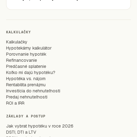
KALKULAČKY
Kalkulačky
Hypotekárny kalkulátor
Porovnanie hypoték
Refinancovanie
Predčasné splatenie
Koľko mi dajú hypotéku?
Hypotéka vs. nájom
Rentabilita prenájmu
Investícia do nehnuteľnosti
Predaj nehnuteľnosti
ROI a IRR
ZÁKLADY A POSTUP
Jak vybrat hypotéku v roce 2026
DSTI, DTI a LTV