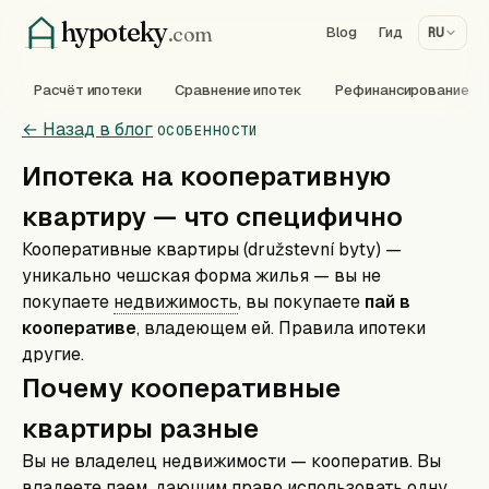
hypoteky
.com
Blog
Гид
RU
Расчёт ипотеки
Сравнение ипотек
Рефинансирование
← Назад в блог
ОСОБЕННОСТИ
Ипотека на кооперативную
квартиру — что специфично
Кооперативные квартиры (družstevní byty) —
уникально чешская форма жилья — вы не
покупаете
недвижимость
, вы покупаете
пай в
кооперативе
, владеющем ей. Правила ипотеки
другие.
Почему кооперативные
квартиры разные
Вы не владелец недвижимости — кооператив. Вы
владеете паем, дающим право использовать одну