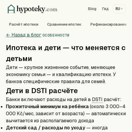
hypoteky
.com
Blog
Гид
RU
Расчёт ипотеки
Сравнение ипотек
Рефинансирование
← Назад в блог
ОСОБЕННОСТИ
Ипотека и дети — что меняется с
детьми
Дети — крупное жизненное событие, меняющее
экономику семьи — и квалификацию ипотеки. У
банков специфические правила для семей.
Дети в DSTI расчёте
Банки включают расходы на детей в
DSTI
расчёт:
Прожиточный минимум на ребёнка
(около 3 000–4
000 Kč/мес, зависит от возраста) — автоматически
вычитается из располагаемого дохода
Детский сад / расходы по уходу
— иногда