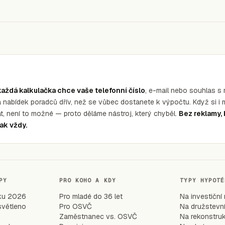
každá kalkulačka chce vaše telefonní číslo
, e-mail nebo souhlas s 
a nabídek poradců dřív, než se vůbec dostanete k výpočtu. Když si 
t, není to možné — proto děláme nástroj, který chyběl.
Bez reklamy, 
ak vždy.
PY
PRO KOHO A KDY
TYPY HYPOTÉ
éku 2026
Pro mladé do 36 let
Na investiční
světleno
Pro OSVČ
Na družstevní
Zaměstnanec vs. OSVČ
Na rekonstruk