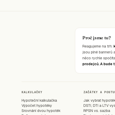
Proč jsme tu?
Reagujeme na trh:
jsou plné bannerů 
něco rychle spočíta
prodejců. A bude t
KALKULAČKY
ZAČÁTKY A POSTU
Hypoteční kalkulačka
Jak vybrat hypot
Výpočet hypotéky
DSTI, DTI a LTV vy
Srovnání dvou hypoték
RPSN vs. sazba