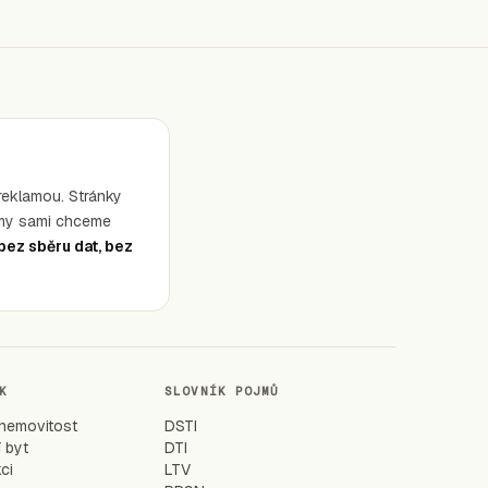
reklamou. Stránky
i my sami chceme
bez sběru dat, bez
K
SLOVNÍK POJMŮ
 nemovitost
DSTI
 byt
DTI
ci
LTV