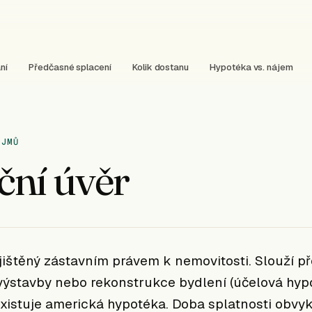
ní
Předčasné splacení
Kolik dostanu
Hypotéka vs. nájem
OJMŮ
ční úvěr
ištěný zástavním právem k nemovitosti. Slouží p
výstavby nebo rekonstrukce bydlení (účelová hypo
xistuje americká hypotéka. Doba splatnosti obvyk