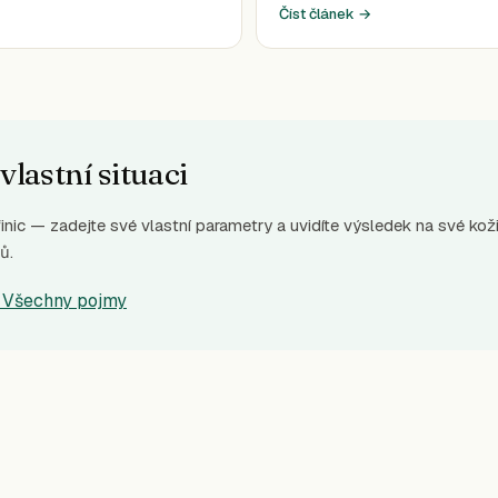
Číst článek →
 vlastní situaci
inic — zadejte své vlastní parametry a uvidíte výsledek na své koži
ů.
 Všechny pojmy