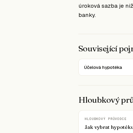
úroková sazba je niž
banky.
Související po
Účelová hypotéka
Hloubkový pr
HLOUBKOVÝ PRŮVODCE
Jak vybrat hypoték