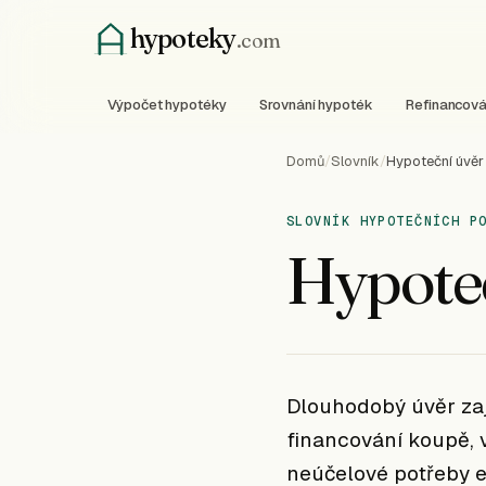
hypoteky
.com
Výpočet hypotéky
Srovnání hypoték
Refinancová
Domů
/
Slovník
/
Hypoteční úvěr
SLOVNÍK HYPOTEČNÍCH P
Hypote
Dlouhodobý úvěr zaj
financování koupě, 
neúčelové potřeby e