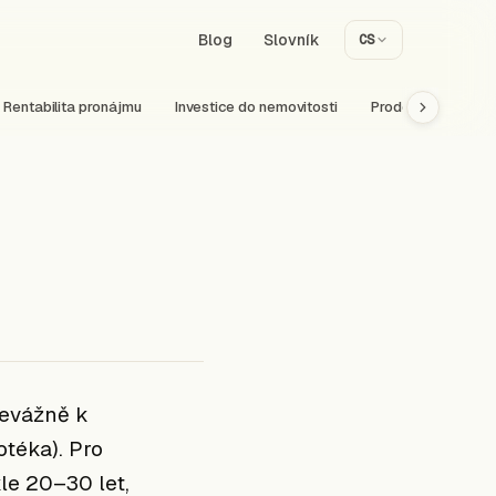
Blog
Slovník
CS
Rentabilita pronájmu
Investice do nemovitosti
Prodej nemovitost
řevážně k
téka). Pro
le 20–30 let,