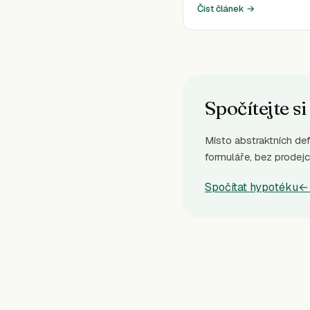
Číst článek →
Spočítejte si
Místo abstraktních def
formuláře, bez prodejc
Spočítat hypotéku
←