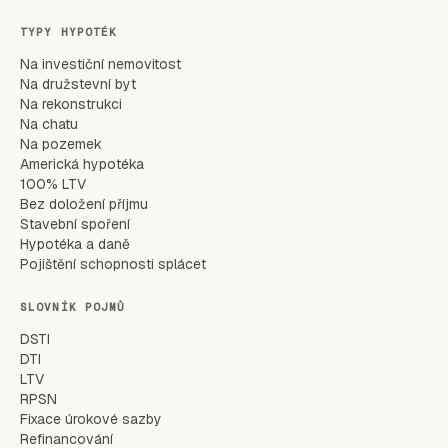
TYPY HYPOTÉK
Na investiční nemovitost
Na družstevní byt
Na rekonstrukci
Na chatu
Na pozemek
Americká hypotéka
100% LTV
Bez doložení příjmu
Stavební spoření
Hypotéka a daně
Pojištění schopnosti splácet
SLOVNÍK POJMŮ
DSTI
DTI
LTV
RPSN
Fixace úrokové sazby
Refinancování