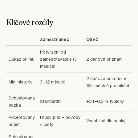
Klíčové rozdíly
Zaměstnanec
OSVČ
Potvrzení od
Důkaz příjmu
zaměstnavatele (3
2 daňová přiznání
měsíce)
2 daňová přiznání =
Min. historie
3–12 měsíců
18+ měsíců podnikání
Schvalovaná
Standardní
+0,1–0,3 % typicky
sazba
Akceptovaný
Hrubý plat – odvody
Variabilně dle banky
příjem
= čistý
Schvalovací