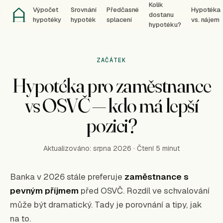
Kolik
Výpočet
Srovnání
Předčasné
Hypotéka
dostanu
hypotéky
hypoték
splacení
vs. nájem
hypotéku?
ZAČÁTEK
Hypotéka pro zaměstnance
vs OSVČ — kdo má lepší
pozici?
Aktualizováno:
srpna
2026
· Čtení 5 minut
Banka v 2026 stále preferuje
zaměstnance s
pevným příjmem
před OSVČ. Rozdíl ve schvalování
může být dramatický. Tady je porovnání a tipy, jak
na to.