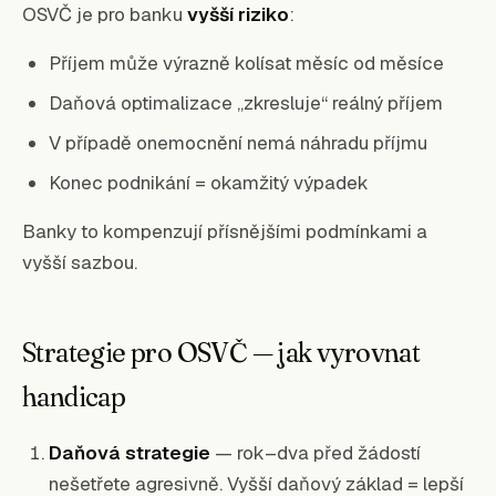
OSVČ je pro banku
vyšší riziko
:
Příjem může výrazně kolísat měsíc od měsíce
Daňová optimalizace „zkresluje“ reálný příjem
V případě onemocnění nemá náhradu příjmu
Konec podnikání = okamžitý výpadek
Banky to kompenzují přísnějšími podmínkami a
vyšší sazbou.
Strategie pro OSVČ — jak vyrovnat
handicap
Daňová strategie
— rok–dva před žádostí
nešetřete agresivně. Vyšší daňový základ = lepší