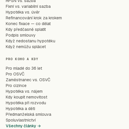
RPSN vs. sazba
Fixní vs. variabilní sazba
Hypotéka vs. úvěr
Refinancování krok za krokem
Konec fixace — co dělat
Kdy předčasně splatit
Podpis smlouvy
Když nedostanu hypotéku
Když nemůžu splácet
PRO KOHO A KDY
Pro mladé do 36 let
Pro OSVČ
Zaměstnanec vs. OSVČ
Pro cizince
Hypotéka vs. nájem
Kdy koupit nemovitost
Hypotéka při rozvodu
Hypotéka a děti
Předmanželská smlouva
Spoluvlastnictví
Všechny články →