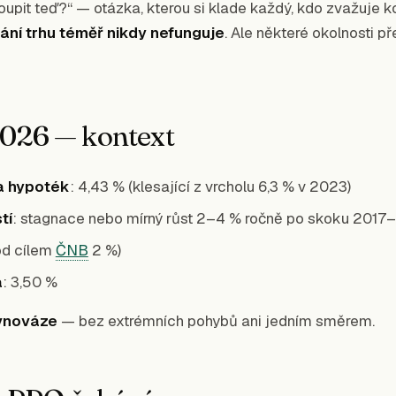
upit teď?“ — otázka, kterou si klade každý, kdo zvažuje ko
ání trhu téměř nikdy nefunguje
. Ale některé okolnosti p
2026 — kontext
a hypoték
:
4,43
% (klesající z vrcholu 6,3 % v 2023)
tí
: stagnace nebo mírný růst 2–4 % ročně po skoku 201
d cílem
ČNB
2 %)
a
:
3,50
%
ovnováze
— bez extrémních pohybů ani jedním směrem.