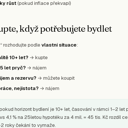
ky růst
(pokud inflace překvapí)
upte, když potřebujete bydlet
u“ rozhodujte podle
vlastní situace
:
litě 10+ let?
→ kupte
5 let pryč?
→ nájem
říjem a rezervu?
→ můžete koupit
 práce, nejistota?
→ nájem
pokud horizont bydlení je 10+ let, časování v rámci 1–2 let 
 vs 4,1 % na 25letou hypotéku za 4 mil. = 45 tis. Kč rozdíl ce
–2 roky čekání to vymaže.