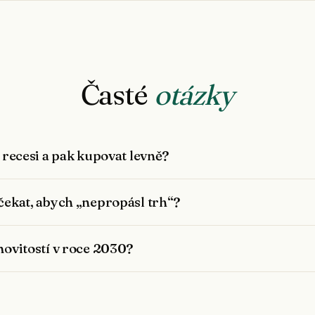
Časté
otázky
 recesi a pak kupovat levně?
ekat, abych „nepropásl trh“?
ovitostí v roce 2030?