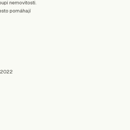
upi nemovitosti.
řesto pomáhají
7–2022