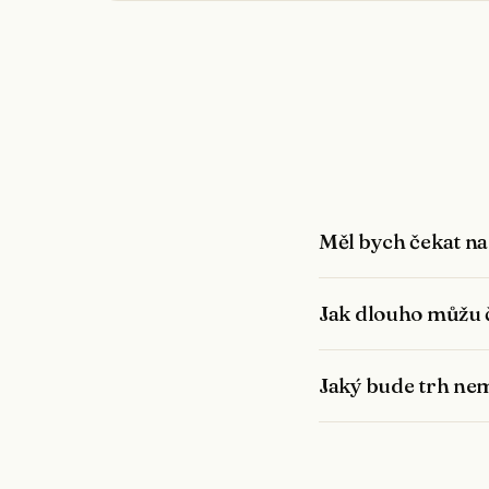
Měl bych čekat na
Jak dlouho můžu č
Jaký bude trh nem