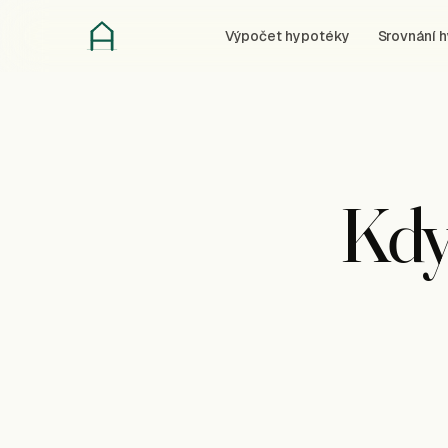
Výpočet hypotéky
Srovnání 
Kdy 