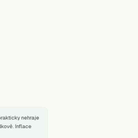
prakticky nehraje
lkově. Inflace