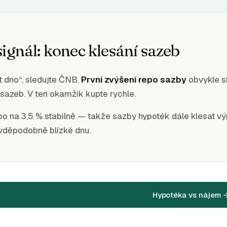
signál: konec klesání sazeb
t dno“, sledujte ČNB.
První zvýšení repo sazby
obvykle s
 sazeb. V ten okamžik kupte rychle.
o na 3,5 % stabilně — takže sazby hypoték dále klesat v
vděpodobně blízké dnu.
Hypotéka vs nájem 