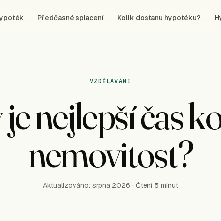
hypoték
Předčasné splacení
Kolik dostanu hypotéku?
H
VZDĚLÁVÁNÍ
je nejlepší čas k
nemovitost?
Aktualizováno:
srpna
2026
· Čtení 5 minut