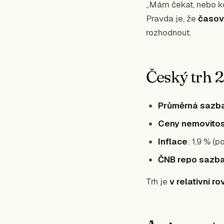
„Mám čekat, nebo ko
Pravda je, že
časov
rozhodnout.
Český trh 
Průměrná sazb
Ceny nemovitos
Inflace
:
1,9
% (po
ČNB repo sazb
Trh je
v relativní r