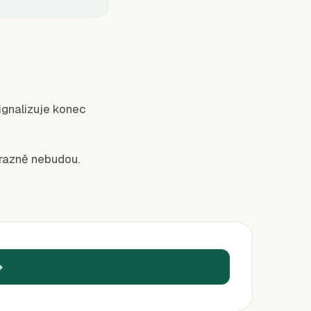
ignalizuje konec
ýrazně nebudou.
→