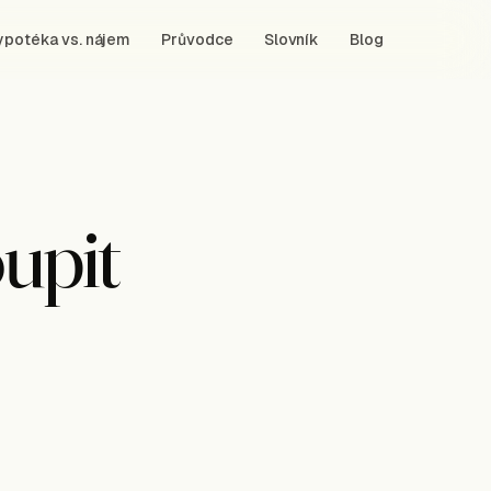
ypotéka vs. nájem
Průvodce
Slovník
Blog
oupit