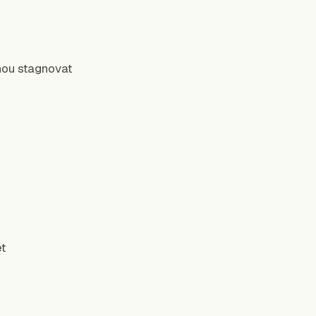
hou stagnovat
t