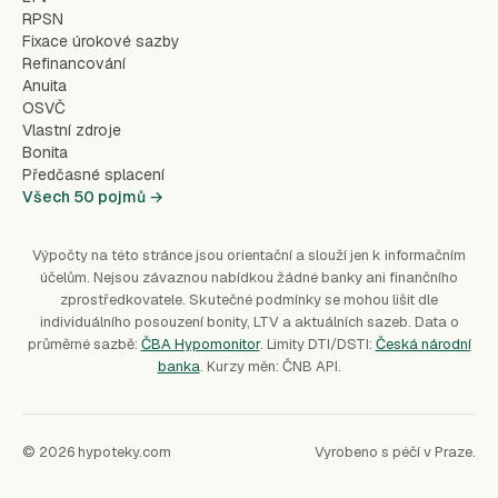
RPSN
Fixace úrokové sazby
Refinancování
Anuita
OSVČ
Vlastní zdroje
Bonita
Předčasné splacení
Všech 50 pojmů →
Výpočty na této stránce jsou orientační a slouží jen k informačním
účelům. Nejsou závaznou nabídkou žádné banky ani finančního
zprostředkovatele. Skutečné podmínky se mohou lišit dle
individuálního posouzení bonity, LTV a aktuálních sazeb. Data o
průměrné sazbě:
ČBA Hypomonitor
. Limity DTI/DSTI:
Česká národní
banka
. Kurzy měn: ČNB API.
© 2026 hypoteky.com
Vyrobeno s péčí v Praze.