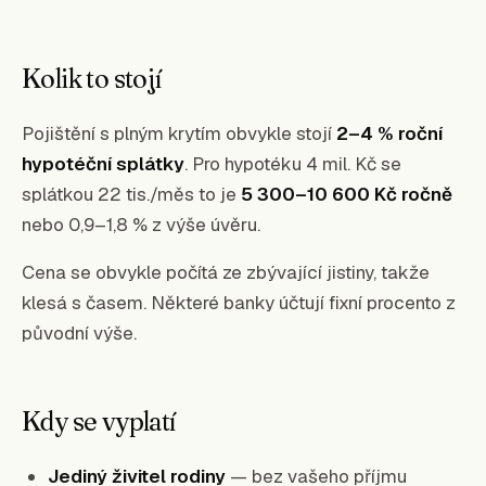
Kolik to stojí
Pojištění s plným krytím obvykle stojí
2–4 % roční
hypotéční splátky
. Pro hypotéku 4 mil. Kč se
splátkou 22 tis./měs to je
5 300–10 600 Kč ročně
nebo 0,9–1,8 % z výše úvěru.
Cena se obvykle počítá ze zbývající jistiny, takže
klesá s časem. Některé banky účtují fixní procento z
původní výše.
Kdy se vyplatí
Jediný živitel rodiny
— bez vašeho příjmu