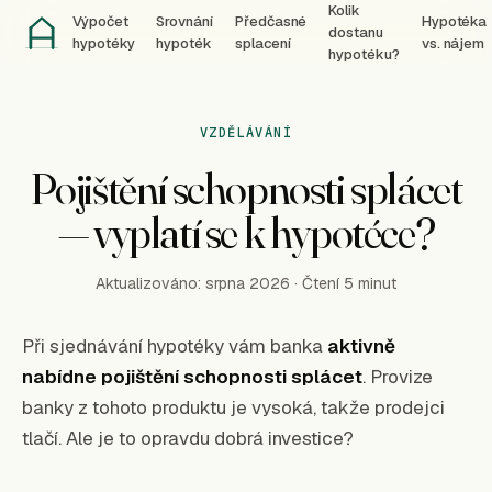
Kolik
Výpočet
Srovnání
Předčasné
Hypotéka
dostanu
hypotéky
hypoték
splacení
vs. nájem
hypotéku?
VZDĚLÁVÁNÍ
Pojištění schopnosti splácet
— vyplatí se k hypotéce?
Aktualizováno:
srpna
2026
· Čtení 5 minut
Při sjednávání hypotéky vám banka
aktivně
nabídne pojištění schopnosti splácet
. Provize
banky z tohoto produktu je vysoká, takže prodejci
tlačí. Ale je to opravdu dobrá investice?