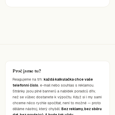
Proč jsme tu?
Reagujeme na trh:
každá kalkulačka chce vaše
telefonní číslo
, e-mail nebo souhlas s reklamou.
Stránky jsou plné bannerů a nabídek poradců dřív,
než se vůbec dostanete k výpočtu. Když si i my sami
chceme něco rychle spočítat, není to možné — proto
děláme nástroj, který chyběl.
Bez reklamy, bez sběru
dat, bez prodejců. A bude tak vždy.