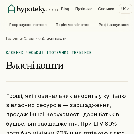
hypoteky
.com
Blog
Путівник
Словник
UK
Розрахунок іпотеки
Порівняння іпотек
Рефінансування
Головна
/
Словник
/
Власні кошти
СЛОВНИК ЧЕСЬКИХ ІПОТЕЧНИХ ТЕРМІНІВ
Власні кошти
Гроші, які позичальник вносить у купівлю
з власних ресурсів — заощадження,
продаж іншої нерухомості, дари батьків,
будівельні заощадження. При LTV 80%
потрібно мінімум 20% ціни готівкою плюс