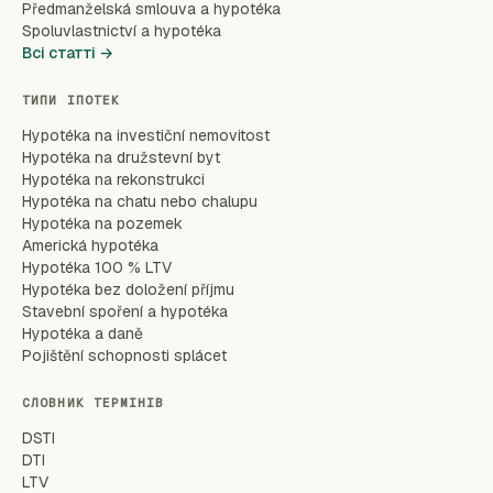
Předmanželská smlouva a hypotéka
Spoluvlastnictví a hypotéka
Всі статті →
ТИПИ ІПОТЕК
Hypotéka na investiční nemovitost
Hypotéka na družstevní byt
Hypotéka na rekonstrukci
Hypotéka na chatu nebo chalupu
Hypotéka na pozemek
Americká hypotéka
Hypotéka 100 % LTV
Hypotéka bez doložení příjmu
Stavební spoření a hypotéka
Hypotéka a daně
Pojištění schopnosti splácet
СЛОВНИК ТЕРМІНІВ
DSTI
DTI
LTV