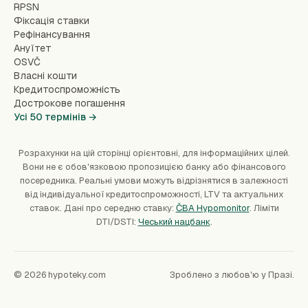
RPSN
Фіксація ставки
Рефінансування
Ануїтет
OSVČ
Власні кошти
Кредитоспроможність
Дострокове погашення
Усі 50 термінів →
Розрахунки на цій сторінці орієнтовні, для інформаційних цілей.
Вони не є обов'язковою пропозицією банку або фінансового
посередника. Реальні умови можуть відрізнятися в залежності
від індивідуальної кредитоспроможності, LTV та актуальних
ставок. Дані про середню ставку:
ČBA Hypomonitor
. Ліміти
DTI/DSTI:
Чеський нацбанк
.
© 2026 hypoteky.com
Зроблено з любов'ю у Празі.