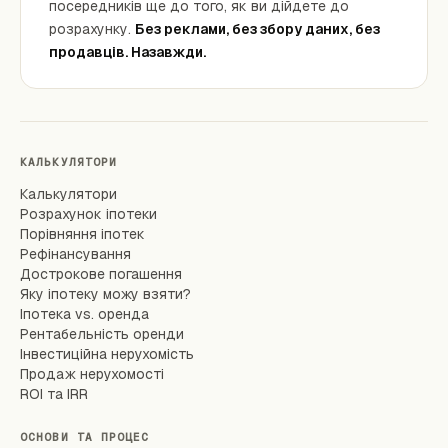
посередників ще до того, як ви дійдете до
розрахунку.
Без реклами, без збору даних, без
продавців. Назавжди.
КАЛЬКУЛЯТОРИ
Калькулятори
Розрахунок іпотеки
Порівняння іпотек
Рефінансування
Дострокове погашення
Яку іпотеку можу взяти?
Іпотека vs. оренда
Рентабельність оренди
Інвестиційна нерухомість
Продаж нерухомості
ROI та IRR
ОСНОВИ ТА ПРОЦЕС