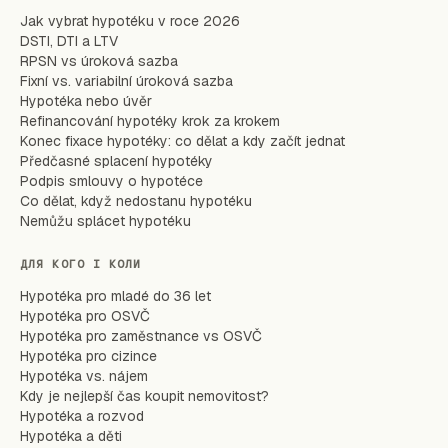
Jak vybrat hypotéku v roce 2026
DSTI, DTI a LTV
RPSN vs úroková sazba
Fixní vs. variabilní úroková sazba
Hypotéka nebo úvěr
Refinancování hypotéky krok za krokem
Konec fixace hypotéky: co dělat a kdy začít jednat
Předčasné splacení hypotéky
Podpis smlouvy o hypotéce
Co dělat, když nedostanu hypotéku
Nemůžu splácet hypotéku
ДЛЯ КОГО І КОЛИ
Hypotéka pro mladé do 36 let
Hypotéka pro OSVČ
Hypotéka pro zaměstnance vs OSVČ
Hypotéka pro cizince
Hypotéka vs. nájem
Kdy je nejlepší čas koupit nemovitost?
Hypotéka a rozvod
Hypotéka a děti