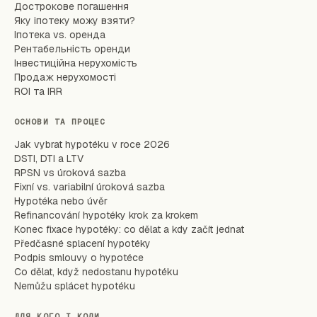
Дострокове погашення
Яку іпотеку можу взяти?
Іпотека vs. оренда
Рентабельність оренди
Інвестиційна нерухомість
Продаж нерухомості
ROI та IRR
ОСНОВИ ТА ПРОЦЕС
Jak vybrat hypotéku v roce 2026
DSTI, DTI a LTV
RPSN vs úroková sazba
Fixní vs. variabilní úroková sazba
Hypotéka nebo úvěr
Refinancování hypotéky krok za krokem
Konec fixace hypotéky: co dělat a kdy začít jednat
Předčasné splacení hypotéky
Podpis smlouvy o hypotéce
Co dělat, když nedostanu hypotéku
Nemůžu splácet hypotéku
ДЛЯ КОГО І КОЛИ