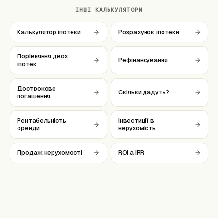
ІНШІ КАЛЬКУЛЯТОРИ
Калькулятор іпотеки
Розрахунок іпотеки
Порівняння двох
Рефінансування
іпотек
Дострокове
Скільки дадуть?
погашення
Рентабельність
Інвестиції в
оренди
нерухомість
Продаж нерухомості
ROI a IRR