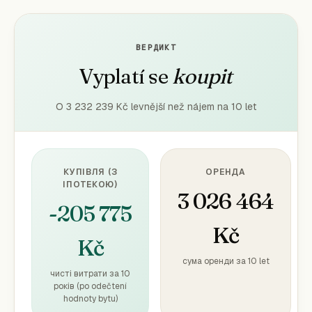
ВЕРДИКТ
Vyplatí se
koupit
O 3 232 239 Kč levnější než nájem na 10 let
КУПІВЛЯ (З
ОРЕНДА
ІПОТЕКОЮ)
3 026 464
-205 775
Kč
Kč
сума оренди за 10 let
чисті витрати за 10
років (po odečtení
hodnoty bytu)