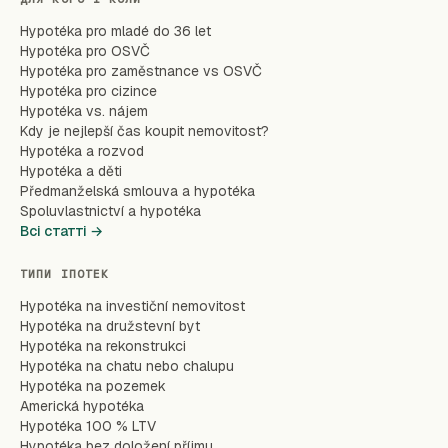
Hypotéka pro mladé do 36 let
Hypotéka pro OSVČ
Hypotéka pro zaměstnance vs OSVČ
Hypotéka pro cizince
Hypotéka vs. nájem
Kdy je nejlepší čas koupit nemovitost?
Hypotéka a rozvod
Hypotéka a děti
Předmanželská smlouva a hypotéka
Spoluvlastnictví a hypotéka
Всі статті →
ТИПИ ІПОТЕК
Hypotéka na investiční nemovitost
Hypotéka na družstevní byt
Hypotéka na rekonstrukci
Hypotéka na chatu nebo chalupu
Hypotéka na pozemek
Americká hypotéka
Hypotéka 100 % LTV
Hypotéka bez doložení příjmu