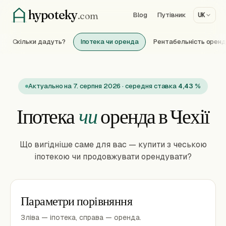
hypoteky
.com
Blog
Путівник
UK
Скільки дадуть?
Іпотека чи оренда
Рентабельність оренд
Актуально на 7. серпня 2026 · середня ставка
4,43 %
Іпотека
чи
оренда в Чехії
Що вигідніше саме для вас — купити з чеською
іпотекою чи продовжувати орендувати?
Параметри порівняння
Зліва — іпотека, справа — оренда.