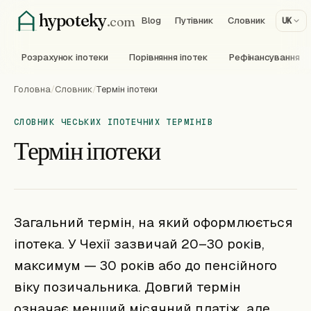
hypoteky
.com
Blog
Путівник
Словник
UK
Розрахунок іпотеки
Порівняння іпотек
Рефінансування
Головна
/
Словник
/
Термін іпотеки
СЛОВНИК ЧЕСЬКИХ ІПОТЕЧНИХ ТЕРМІНІВ
Термін іпотеки
Загальний термін, на який оформлюється
іпотека. У Чехії зазвичай 20–30 років,
максимум — 30 років або до пенсійного
віку позичальника. Довгий термін
означає менший місячний платіж, але