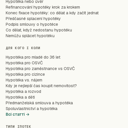
Hypotéka nebo úvěr
Refinancování hypotéky krok za krokem
Konec fixace hypotéky: co dělat a kdy začít jednat
Předčasné splacení hypotéky
Podpis smlouvy o hypotéce
Co dělat, když nedostanu hypotéku
Nemůžu splácet hypotéku
ДЛЯ КОГО І КОЛИ
Hypotéka pro mladé do 36 let
Hypotéka pro OSVČ
Hypotéka pro zaměstnance vs OSVČ
Hypotéka pro cizince
Hypotéka vs. nájem
Kdy je nejlepší čas koupit nemovitost?
Hypotéka a rozvod
Hypotéka a děti
Předmanželská smlouva a hypotéka
Spoluvlastnictví a hypotéka
Всі статті →
ТИПИ ІПОТЕК