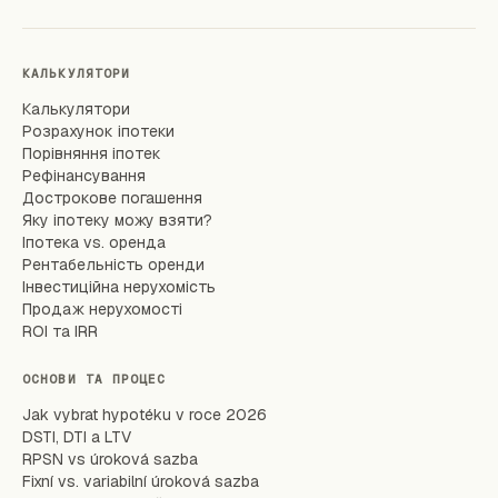
КАЛЬКУЛЯТОРИ
Калькулятори
Розрахунок іпотеки
Порівняння іпотек
Рефінансування
Дострокове погашення
Яку іпотеку можу взяти?
Іпотека vs. оренда
Рентабельність оренди
Інвестиційна нерухомість
Продаж нерухомості
ROI та IRR
ОСНОВИ ТА ПРОЦЕС
Jak vybrat hypotéku v roce 2026
DSTI, DTI a LTV
RPSN vs úroková sazba
Fixní vs. variabilní úroková sazba