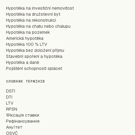
Hypotéka na investiční nemovitost
Hypotéka na družstevní byt
Hypotéka na rekonstrukci
Hypotéka na chatu nebo chalupu
Hypotéka na pozemek
Americká hypotéka
Hypotéka 100 % LTV
Hypotéka bez doložení příjmu
Stavební spoření a hypotéka
Hypotéka a daně
Pojištění schopnosti splácet
СЛОВНИК ТЕРМІНІВ
DSTI
DTI
LTV
RPSN
Фіксація ставки
Рефінансування
Ануїтет
OSVČ