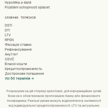
Hypotéka a daně
Pojištění schopnosti splácet
СЛОВНИК ТЕРМІНІВ
DSTI
DTI
LTV
RPSN
Фіксація ставки
Рефінансування
Ануїтет
OSVČ
Власні кошти
Кредитоспроможність
Дострокове погашення
Усі 50 термінів →
Розрахунки на цій сторінці орієнтовні, для інформаційних цілей.
Вони не є обов'язковою пропозицією банку або фінансового
посередника. Реальні умови можуть відрізнятися в залежності
від індивідуальної кредитоспроможності, LTV та актуальних