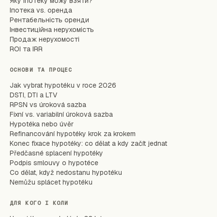
Яку іпотеку можу взяти?
Іпотека vs. оренда
Рентабельність оренди
Інвестиційна нерухомість
Продаж нерухомості
ROI та IRR
ОСНОВИ ТА ПРОЦЕС
Jak vybrat hypotéku v roce 2026
DSTI, DTI a LTV
RPSN vs úroková sazba
Fixní vs. variabilní úroková sazba
Hypotéka nebo úvěr
Refinancování hypotéky krok za krokem
Konec fixace hypotéky: co dělat a kdy začít jednat
Předčasné splacení hypotéky
Podpis smlouvy o hypotéce
Co dělat, když nedostanu hypotéku
Nemůžu splácet hypotéku
ДЛЯ КОГО І КОЛИ