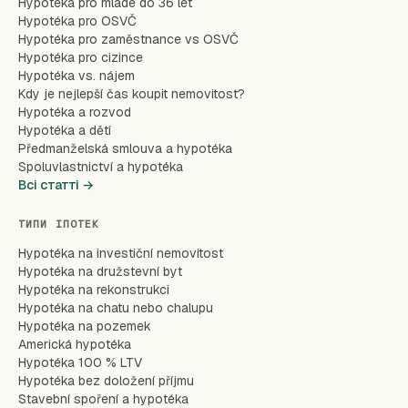
Hypotéka pro mladé do 36 let
Hypotéka pro OSVČ
Hypotéka pro zaměstnance vs OSVČ
Hypotéka pro cizince
Hypotéka vs. nájem
Kdy je nejlepší čas koupit nemovitost?
Hypotéka a rozvod
Hypotéka a děti
Předmanželská smlouva a hypotéka
Spoluvlastnictví a hypotéka
Всі статті →
ТИПИ ІПОТЕК
Hypotéka na investiční nemovitost
Hypotéka na družstevní byt
Hypotéka na rekonstrukci
Hypotéka na chatu nebo chalupu
Hypotéka na pozemek
Americká hypotéka
Hypotéka 100 % LTV
Hypotéka bez doložení příjmu
Stavební spoření a hypotéka