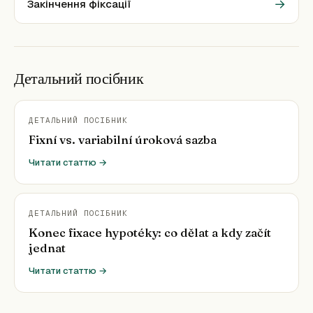
→
Закінчення фіксації
Детальний посібник
ДЕТАЛЬНИЙ ПОСІБНИК
Fixní vs. variabilní úroková sazba
Читати статтю →
ДЕТАЛЬНИЙ ПОСІБНИК
Konec fixace hypotéky: co dělat a kdy začít
jednat
Читати статтю →