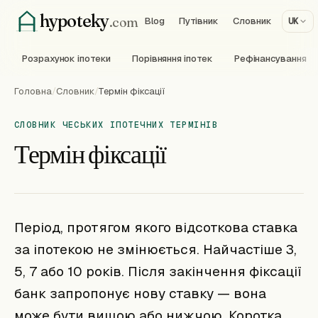
hypoteky
.com
Blog
Путівник
Словник
UK
Розрахунок іпотеки
Порівняння іпотек
Рефінансування
Головна
/
Словник
/
Термін фіксації
СЛОВНИК ЧЕСЬКИХ ІПОТЕЧНИХ ТЕРМІНІВ
Термін фіксації
Період, протягом якого відсоткова ставка
за іпотекою не змінюється. Найчастіше 3,
5, 7 або 10 років. Після закінчення фіксації
банк запропонує нову ставку — вона
може бути вищою або нижчою. Коротка