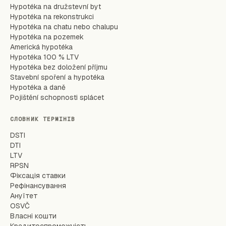
Hypotéka na družstevní byt
Hypotéka na rekonstrukci
Hypotéka na chatu nebo chalupu
Hypotéka na pozemek
Americká hypotéka
Hypotéka 100 % LTV
Hypotéka bez doložení příjmu
Stavební spoření a hypotéka
Hypotéka a daně
Pojištění schopnosti splácet
СЛОВНИК ТЕРМІНІВ
DSTI
DTI
LTV
RPSN
Фіксація ставки
Рефінансування
Ануїтет
OSVČ
Власні кошти