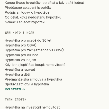
Konec fixace hypotéky: co dělat a kdy začít jednat
Předčasné splacení hypotéky
Podpis smlouvy o hypotéce
Co dělat, když nedostanu hypotéku
Nemůžu splácet hypotéku
ДЛЯ КОГО І КОЛИ
Hypotéka pro mladé do 36 let
Hypotéka pro OSVČ
Hypotéka pro zaměstnance vs OSVČ
Hypotéka pro cizince
Hypotéka vs. nájem
Kdy je nejlepší čas koupit nemovitost?
Hypotéka a rozvod
Hypotéka a děti
Předmanželská smlouva a hypotéka
Spoluvlastnictví a hypotéka
Всі статті →
ТИПИ ІПОТЕК
Hypotéka na investiční nemovitost