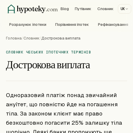
hypoteky
.com
Blog
Путівник
Словник
UK
Розрахунок іпотеки
Порівняння іпотек
Рефінансування
Головна
/
Словник
/
Дострокова виплата
СЛОВНИК ЧЕСЬКИХ ІПОТЕЧНИХ ТЕРМІНІВ
Дострокова виплата
Одноразовий платіж понад звичайний
ануїтет, що повністю йде на погашення
тіла. За законом клієнт має право
безкоштовно погасити 25% залишку тіла
щорічно. Деякі банки пропонують ще