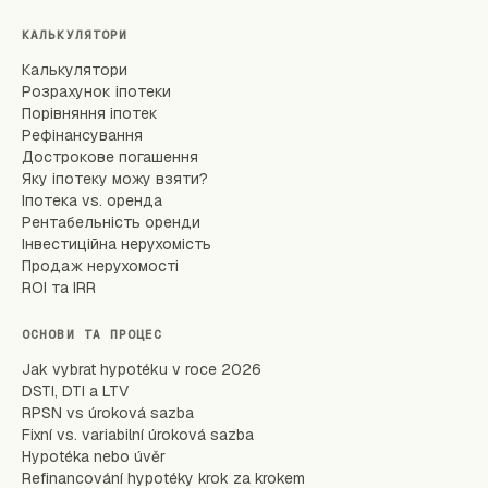
КАЛЬКУЛЯТОРИ
Калькулятори
Розрахунок іпотеки
Порівняння іпотек
Рефінансування
Дострокове погашення
Яку іпотеку можу взяти?
Іпотека vs. оренда
Рентабельність оренди
Інвестиційна нерухомість
Продаж нерухомості
ROI та IRR
ОСНОВИ ТА ПРОЦЕС
Jak vybrat hypotéku v roce 2026
DSTI, DTI a LTV
RPSN vs úroková sazba
Fixní vs. variabilní úroková sazba
Hypotéka nebo úvěr
Refinancování hypotéky krok za krokem