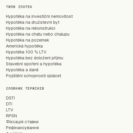
ТИПИ ІПОТЕК
Hypotéka na investiční nemovitost
Hypotéka na družstevní byt
Hypotéka na rekonstrukci
Hypotéka na chatu nebo chalupu
Hypotéka na pozemek
Americká hypotéka
Hypotéka 100 % LTV
Hypotéka bez doložení příjmu
Stavební spoření a hypotéka
Hypotéka a daně
Pojištění schopnosti splácet
СЛОВНИК ТЕРМІНІВ
DSTI
DTI
LTV
RPSN
Фіксація ставки
Рефінансування