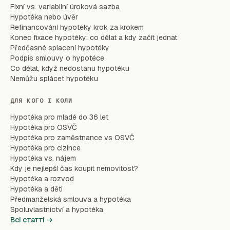
Fixní vs. variabilní úroková sazba
Hypotéka nebo úvěr
Refinancování hypotéky krok za krokem
Konec fixace hypotéky: co dělat a kdy začít jednat
Předčasné splacení hypotéky
Podpis smlouvy o hypotéce
Co dělat, když nedostanu hypotéku
Nemůžu splácet hypotéku
ДЛЯ КОГО І КОЛИ
Hypotéka pro mladé do 36 let
Hypotéka pro OSVČ
Hypotéka pro zaměstnance vs OSVČ
Hypotéka pro cizince
Hypotéka vs. nájem
Kdy je nejlepší čas koupit nemovitost?
Hypotéka a rozvod
Hypotéka a děti
Předmanželská smlouva a hypotéka
Spoluvlastnictví a hypotéka
Всі статті →