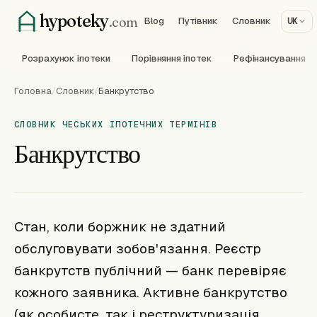
hypoteky
.com
Blog
Путівник
Словник
UK
Розрахунок іпотеки
Порівняння іпотек
Рефінансування
Головна
/
Словник
/
Банкрутство
СЛОВНИК ЧЕСЬКИХ ІПОТЕЧНИХ ТЕРМІНІВ
Банкрутство
Стан, коли боржник не здатний
обслуговувати зобов'язання. Реєстр
банкрутств публічний — банк перевіряє
кожного заявника. Активне банкрутство
(як особисте, так і реструктуризація