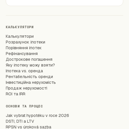
КАЛЬКУЛЯТОРИ
Калькулятори
Розрахунок іпотеки
Порівняння іпотек
Рефінансування
Дострокове погашення
Яку іпотеку можу взяти?
Іпотека vs. оренда
Рентабельність оренди
Інвестиційна нерухомість
Продаж нерухомості
ROI та IRR
ОСНОВИ ТА ПРОЦЕС
Jak vybrat hypotéku v roce 2026
DSTI, DTI a LTV
RPSN vs úroková sazba